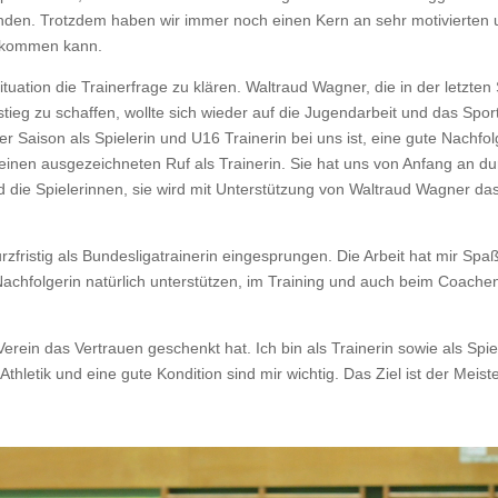
enden. Trotzdem haben wir immer noch einen Kern an sehr motivierten 
g kommen kann.
tuation die Trainerfrage zu klären. Waltraud Wagner, die in der letzte
eg zu schaffen, wollte sich wieder auf die Jugendarbeit und das Spor
zter Saison als Spielerin und U16 Trainerin bei uns ist, eine gute Nachf
inen ausgezeichneten Ruf als Trainerin. Sie hat uns von Anfang an durc
nd die Spielerinnen, sie wird mit Unterstützung von Waltraud Wagner da
rzfristig als Bundesligatrainerin eingesprungen. Die Arbeit hat mir Spaß
chfolgerin natürlich unterstützen, im Training und auch beim Coachen
erein das Vertrauen geschenkt hat. Ich bin als Trainerin sowie als Spie
hletik und eine gute Kondition sind mir wichtig. Das Ziel ist der Meiste